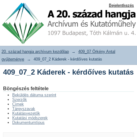
409_07_2 Káderek - kérdőíves kutatás
20. század hangja archívum adattár
Bejelentkezés
20. század hangja archívum kezdőlap
→
409_07 Örkény Antal
gyűjteménye
→
409_07_2 Káderek - kérdőíves kutatás
409_07_2 Káderek - kérdőíves kutatás
Böngészés feltétele
Beküldés dátuma szerint
Szerzők
Címek
Tárgyszavak
Kutatásvezetők
Kutatási módszerek
Dokumentumtípus