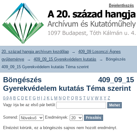
Böngészés 409_09_15 Gyerekvédelem
20. század hangja archívum adattár
Bejelentkezés
kutatás Téma szerint
20. század hangja archívum kezdőlap
→
409_09 Losonczi Ágnes
gyűjteménye
→
409_09_15 Gyerekvédelem kutatás
→
Böngészés
409_09_15 Gyerekvédelem kutatás Téma szerint
Böngészés 409_09_15
Gyerekvédelem kutatás Téma szerint
0-9
A
B
C
D
E
F
G
H
I
J
K
L
M
N
O
P
Q
R
S
T
U
V
W
X
Y
Z
Vagy írja be az első pár betűt:
Sorrend:
Eredmények:
Elnézést kérünk, ez a böngészés sajnos nem hozott eredményt.