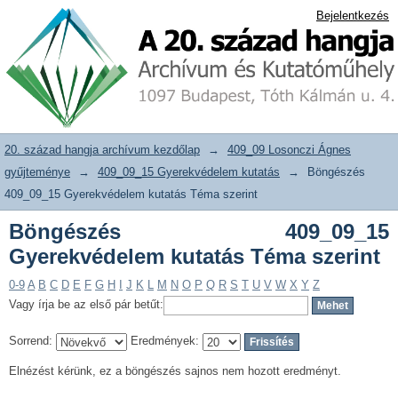
Böngészés 409_09_15 Gyerekvédelem
20. század hangja archívum adattár
Bejelentkezés
kutatás Téma szerint
20. század hangja archívum kezdőlap
→
409_09 Losonczi Ágnes
gyűjteménye
→
409_09_15 Gyerekvédelem kutatás
→
Böngészés
409_09_15 Gyerekvédelem kutatás Téma szerint
Böngészés 409_09_15
Gyerekvédelem kutatás Téma szerint
0-9
A
B
C
D
E
F
G
H
I
J
K
L
M
N
O
P
Q
R
S
T
U
V
W
X
Y
Z
Vagy írja be az első pár betűt:
Sorrend:
Eredmények:
Elnézést kérünk, ez a böngészés sajnos nem hozott eredményt.