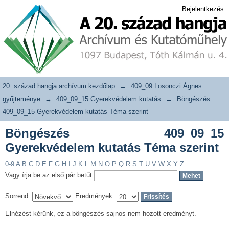
Böngészés 409_09_15 Gyerekvédelem
20. század hangja archívum adattár
Bejelentkezés
kutatás Téma szerint
20. század hangja archívum kezdőlap
→
409_09 Losonczi Ágnes
gyűjteménye
→
409_09_15 Gyerekvédelem kutatás
→
Böngészés
409_09_15 Gyerekvédelem kutatás Téma szerint
Böngészés 409_09_15
Gyerekvédelem kutatás Téma szerint
0-9
A
B
C
D
E
F
G
H
I
J
K
L
M
N
O
P
Q
R
S
T
U
V
W
X
Y
Z
Vagy írja be az első pár betűt:
Sorrend:
Eredmények:
Elnézést kérünk, ez a böngészés sajnos nem hozott eredményt.