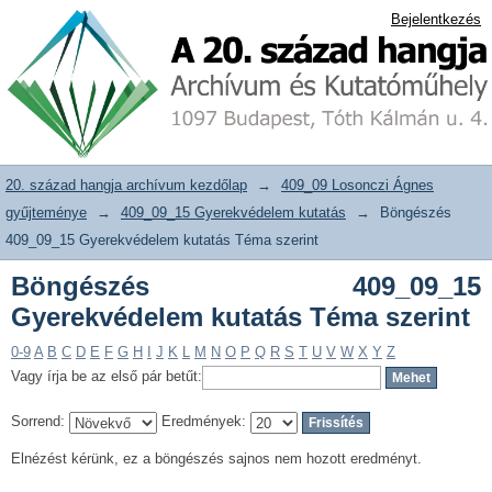
Böngészés 409_09_15 Gyerekvédelem
20. század hangja archívum adattár
Bejelentkezés
kutatás Téma szerint
20. század hangja archívum kezdőlap
→
409_09 Losonczi Ágnes
gyűjteménye
→
409_09_15 Gyerekvédelem kutatás
→
Böngészés
409_09_15 Gyerekvédelem kutatás Téma szerint
Böngészés 409_09_15
Gyerekvédelem kutatás Téma szerint
0-9
A
B
C
D
E
F
G
H
I
J
K
L
M
N
O
P
Q
R
S
T
U
V
W
X
Y
Z
Vagy írja be az első pár betűt:
Sorrend:
Eredmények:
Elnézést kérünk, ez a böngészés sajnos nem hozott eredményt.