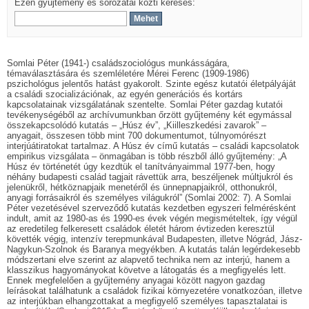
Ezen gyűjtemény és sorozatai közti keresés:
Somlai Péter (1941-) családszociológus munkásságára,
témaválasztására és szemléletére Mérei Ferenc (1909-1986)
pszichológus jelentős hatást gyakorolt. Szinte egész kutatói életpályáját
a családi szocializációnak, az egyén generációs és kortárs
kapcsolatainak vizsgálatának szentelte. Somlai Péter gazdag kutatói
tevékenységéből az archívumunkban őrzött gyűjtemény két egymással
összekapcsolódó kutatás – „Húsz év”, „Kiilleszkedési zavarok” –
anyagait, összesen több mint 700 dokumentumot, túlnyomórészt
interjúátiratokat tartalmaz. A Húsz év című kutatás – családi kapcsolatok
empirikus vizsgálata – önmagában is több részből álló gyűjtemény: „A
Húsz év történetét úgy kezdtük el tanítványaimmal 1977-ben, hogy
néhány budapesti család tagjait rávettük arra, beszéljenek múltjukról és
jelenükről, hétköznapjaik menetéről és ünnepnapjaikról, otthonukról,
anyagi forrásaikról és személyes világukról” (Somlai 2002: 7). A Somlai
Péter vezetésével szerveződő kutatás kezdetben egyszeri felmérésként
indult, amit az 1980-as és 1990-es évek végén megismételtek, így végül
az eredetileg felkeresett családok életét három évtizeden keresztül
követték végig, intenzív terepmunkával Budapesten, illetve Nógrád, Jász-
Nagykun-Szolnok és Baranya megyékben. A kutatás talán legérdekesebb
módszertani elve szerint az alapvető technika nem az interjú, hanem a
klasszikus hagyományokat követve a látogatás és a megfigyelés lett.
Ennek megfelelően a gyűjtemény anyagai között nagyon gazdag
leírásokat találhatunk a családok fizikai környezetére vonatkozóan, illetve
az interjúkban elhangzottakat a megfigyelő személyes tapasztalatai is