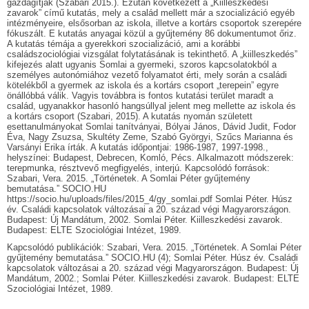
gazdagítják (Szabari 2015.). Ezután következett a „Kiilleszkedési
zavarok” című kutatás, mely a család mellett már a szocializáció egyéb
intézményeire, elsősorban az iskola, illetve a kortárs csoportok szerepére
fókuszált. E kutatás anyagai közül a gyűjtemény 86 dokumentumot őriz.
A kutatás témája a gyerekkori szocializáció, ami a korábbi
családszociológiai vizsgálat folytatásának is tekinthető. A „kiilleszkedés”
kifejezés alatt ugyanis Somlai a gyermeki, szoros kapcsolatokból a
személyes autonómiához vezető folyamatot érti, mely során a családi
kötelékből a gyermek az iskola és a kortárs csoport „terepein” egyre
önállóbbá válik. Vagyis továbbra is fontos kutatási terület maradt a
család, ugyanakkor hasonló hangsúllyal jelent meg mellette az iskola és
a kortárs csoport (Szabari, 2015). A kutatás nyomán született
esettanulmányokat Somlai tanítványai, Bólyai János, Dávid Judit, Fodor
Éva, Nagy Zsuzsa, Skultéty Zeme, Szabó Györgyi, Szűcs Marianna és
Varsányi Erika írták. A kutatás időpontjai: 1986-1987, 1997-1998.,
helyszínei: Budapest, Debrecen, Komló, Pécs. Alkalmazott módszerek:
terepmunka, résztvevő megfigyelés, interjú. Kapcsolódó források:
Szabari, Vera. 2015. „Történetek. A Somlai Péter gyűjtemény
bemutatása.” SOCIO.HU
https://socio.hu/uploads/files/2015_4/gy_somlai.pdf Somlai Péter. Húsz
év. Családi kapcsolatok változásai a 20. század végi Magyarországon.
Budapest: Új Mandátum, 2002. Somlai Péter. Kiilleszkedési zavarok.
Budapest: ELTE Szociológiai Intézet, 1989.
Kapcsolódó publikációk: Szabari, Vera. 2015. „Történetek. A Somlai Péter
gyűjtemény bemutatása.” SOCIO.HU (4); Somlai Péter. Húsz év. Családi
kapcsolatok változásai a 20. század végi Magyarországon. Budapest: Új
Mandátum, 2002.; Somlai Péter. Kiilleszkedési zavarok. Budapest: ELTE
Szociológiai Intézet, 1989.