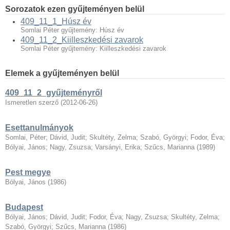
Sorozatok ezen gyűjteményen belül
409_11_1_Húsz év
Somlai Péter gyűjtemény: Húsz év
409_11_2_Kiilleszkedési zavarok
Somlai Péter gyűjtemény: Kiilleszkedési zavarok
Elemek a gyűjteményen belül
409_11_2_gyűjteményről
Ismeretlen szerző
(
2012-06-26
)
Esettanulmányok
Somlai, Péter
;
Dávid, Judit
;
Skultéty, Zelma
;
Szabó, Györgyi
;
Fodor, Éva
;
Bólyai, János
;
Nagy, Zsuzsa
;
Varsányi, Erika
;
Szűcs, Marianna
(
1989
)
Pest megye
Bólyai, János
(
1986
)
Budapest
Bólyai, János
;
Dávid, Judit
;
Fodor, Éva
;
Nagy, Zsuzsa
;
Skultéty, Zelma
;
Szabó, Györgyi
;
Szűcs, Marianna
(
1986
)