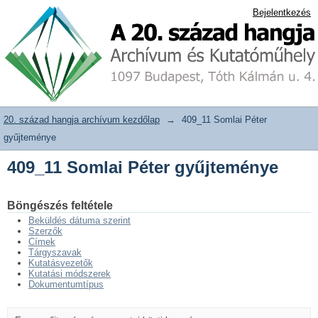
409_11 Somlai Péter gyűjteménye
20. század hangja archívum adattár
Bejelentkezés
20. század hangja archívum kezdőlap
→
409_11 Somlai Péter
gyűjteménye
409_11 Somlai Péter gyűjteménye
Böngészés feltétele
Beküldés dátuma szerint
Szerzők
Címek
Tárgyszavak
Kutatásvezetők
Kutatási módszerek
Dokumentumtípus