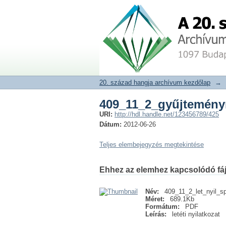
409_11_2_gyűjtemény
20. század hangja archívum adat
20. század hangja archívum kezdőlap
→
409_11_2_gyűjtemény
URI:
http://hdl.handle.net/123456789/425
Dátum:
2012-06-26
Teljes elembejegyzés megtekintése
Ehhez az elemhez kapcsolódó fáj
Név:
409_11_2_let_nyil_sp
Méret:
689.1Kb
Formátum:
PDF
Leírás:
letéti nyilatkozat