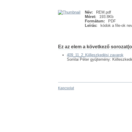
Név:
REM.pdf
Méret:
193.8Kb
Formátum:
PDF
Leírás:
kódok a file-ok ne
Ez az elem a következő sorozat(o
409_11_2_Kiilleszkedési zavarok
Somlai Péter gyűjtemény: Kiilleszked
Kapcsolat