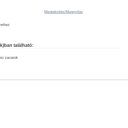
Megtekintés/
Megnyitás
veihez
k)ban található:
ési zavarok