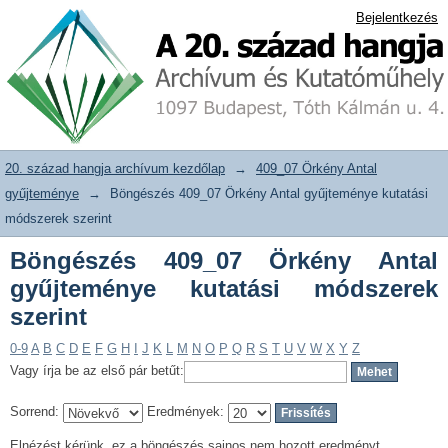
Böngészés 409_07 Örkény Antal
20. század hangja archívum adattár
Bejelentkezés
gyűjteménye kutatási módszerek
szerint
20. század hangja archívum kezdőlap
→
409_07 Örkény Antal
gyűjteménye
→
Böngészés 409_07 Örkény Antal gyűjteménye kutatási
módszerek szerint
Böngészés 409_07 Örkény Antal
gyűjteménye kutatási módszerek
szerint
0-9
A
B
C
D
E
F
G
H
I
J
K
L
M
N
O
P
Q
R
S
T
U
V
W
X
Y
Z
Vagy írja be az első pár betűt:
Sorrend:
Eredmények:
Elnézést kérünk, ez a böngészés sajnos nem hozott eredményt.