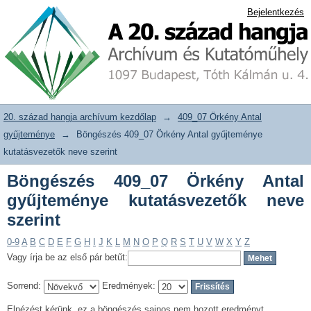
Böngészés 409_07 Örkény Antal
20. század hangja archívum adattár
Bejelentkezés
gyűjteménye kutatásvezetők neve
szerint
20. század hangja archívum kezdőlap
→
409_07 Örkény Antal
gyűjteménye
→
Böngészés 409_07 Örkény Antal gyűjteménye
kutatásvezetők neve szerint
Böngészés 409_07 Örkény Antal
gyűjteménye kutatásvezetők neve
szerint
0-9
A
B
C
D
E
F
G
H
I
J
K
L
M
N
O
P
Q
R
S
T
U
V
W
X
Y
Z
Vagy írja be az első pár betűt:
Sorrend:
Eredmények:
Elnézést kérünk, ez a böngészés sajnos nem hozott eredményt.