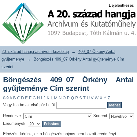
Böngészés 409_07 Örkény Antal
20. század hangja archívum adattár
Bejelentkezés
gyűjteménye Cím szerint
20. század hangja archívum kezdőlap
→
409_07 Örkény Antal
gyűjteménye
→
Böngészés 409_07 Örkény Antal gyűjteménye Cím
szerint
Böngészés 409_07 Örkény Antal
gyűjteménye Cím szerint
0-9
A
B
C
D
E
F
G
H
I
J
K
L
M
N
O
P
Q
R
S
T
U
V
W
X
Y
Z
Vagy írja be az első pár betűt:
Rendezve:
Sorrend:
Eredmények:
Elnézést kérünk, ez a böngészés sajnos nem hozott eredményt.