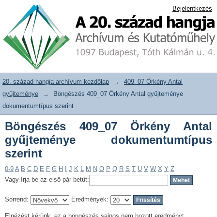
Böngészés 409_07 Örkény Antal
20. század hangja archívum adattár
Bejelentkezés
gyűjteménye dokumentumtípus szerint
20. század hangja archívum kezdőlap
→
409_07 Örkény Antal
gyűjteménye
→
Böngészés 409_07 Örkény Antal gyűjteménye
dokumentumtípus szerint
Böngészés 409_07 Örkény Antal
gyűjteménye dokumentumtípus
szerint
0-9
A
B
C
D
E
F
G
H
I
J
K
L
M
N
O
P
Q
R
S
T
U
V
W
X
Y
Z
Vagy írja be az első pár betűt:
Sorrend:
Eredmények:
Elnézést kérünk, ez a böngészés sajnos nem hozott eredményt.