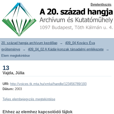
13
20. század hangja archívum adattár
Bejelentkezés
20. század hangja archívum kezdőlap
→
409_04 Kovács Éva
gyűjteménye
→
409_04_02 A Kádár-korszak társadalmi emlékezete
→
Elem megtekintése
13
Vajda, Júlia
URI:
http://voices.tk.mta.hu/xmlui/handle/123456789/193
Dátum:
2003
Teljes elembejegyzés megtekintése
Ehhez az elemhez kapcsolódó fájlok