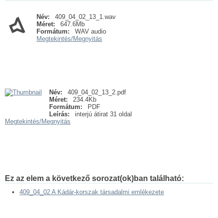
Név:
409_04_02_13_1.wav
Méret:
647.6Mb
Formátum:
WAV audio
Megtekintés/
Megnyitás
Név:
409_04_02_13_2.pdf
Méret:
234.4Kb
Formátum:
PDF
Leírás:
interjú átirat 31 oldal
Megtekintés/
Megnyitás
Ez az elem a következő sorozat(ok)ban található:
409_04_02 A Kádár-korszak társadalmi emlékezete