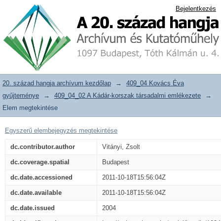
10
20. század hangja archívum adattár
Bejelentkezés
20. század hangja archívum kezdőlap
→
409_04 Kovács Éva
gyűjteménye
→
409_04_02 A Kádár-korszak társadalmi emlékezete
→
Elem megtekintése
Egyszerű elembejegyzés megtekintése
dc.contributor.author
Vitányi, Zsolt
dc.coverage.spatial
Budapest
dc.date.accessioned
2011-10-18T15:56:04Z
dc.date.available
2011-10-18T15:56:04Z
dc.date.issued
2004