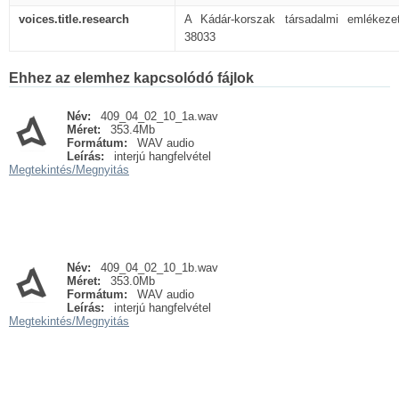
voices.title.research
A Kádár-korszak társadalmi emlékez
38033
Ehhez az elemhez kapcsolódó fájlok
Név:
409_04_02_10_1a.wav
Méret:
353.4Mb
Formátum:
WAV audio
Leírás:
interjú hangfelvétel
Megtekintés/
Megnyitás
Név:
409_04_02_10_1b.wav
Méret:
353.0Mb
Formátum:
WAV audio
Leírás:
interjú hangfelvétel
Megtekintés/
Megnyitás