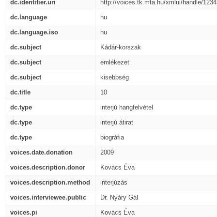
dc.identifier.uri
http://voices.tk.mta.hu/xmlui/handle/123
dc.language
hu
dc.language.iso
hu
dc.subject
Kádár-korszak
dc.subject
emlékezet
dc.subject
kisebbség
dc.title
10
dc.type
interjú hangfelvétel
dc.type
interjú átirat
dc.type
biográfia
voices.date.donation
2009
voices.description.donor
Kovács Éva
voices.description.method
interjúzás
voices.interviewee.public
Dr. Nyáry Gál
voices.pi
Kovács Éva